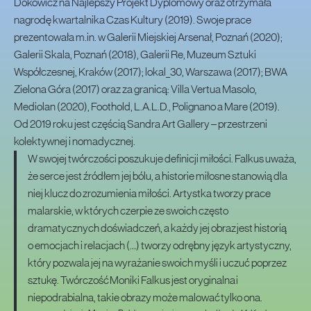
Dokowicz na Najlepszy Projekt Dyplomowy oraz otrzymała
nagrodę kwartalnika Czas Kultury (2019). Swoje prace
prezentowała m.in. w Galerii Miejskiej Arsenał, Poznań (2020);
Galerii Skala, Poznań (2018), Galerii Re, Muzeum Sztuki
Współczesnej, Kraków (2017); lokal_30, Warszawa (2017); BWA
Zielona Góra (2017) oraz za granicą: Villa Vertua Masolo,
Mediolan (2020), Foothold, L.A.L.D., Polignano a Mare (2019).
Od 2019 roku jest częścią Sandra Art Gallery – przestrzeni
kolektywnej i nomadycznej.
W swojej twórczości poszukuje definicji miłości. Falkus uważa,
że serce jest źródłem jej bólu, a historie miłosne stanowią dla
niej klucz do zrozumienia miłości. Artystka tworzy prace
malarskie, w których czerpie ze swoich często
dramatycznych doświadczeń, a każdy jej obraz jest historią
o emocjach i relacjach (…) tworzy odrębny język artystyczny,
który pozwala jej na wyrażanie swoich myśli i uczuć poprzez
sztukę. Twórczość Moniki Falkus jest oryginalna i
niepodrabialna, takie obrazy może malować tylko ona.