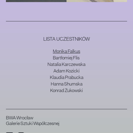
LISTA UCZESTNIKÓW
Monika Falkus
Bartłomiej Flis
Natalia Karczewska
Adam Kozicki
Klaudia Prabucka
Hanna Shumska
Konrad Żukowski
BWA Wrocław
Galerie Sztuki Współczesnej