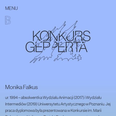
Przejdź do listy uczestników
MENU
14. Konkurs Gepperta
Konkurs Malarski im. Eugeniusza Gepperta
MENU GŁÓWNE
Monika Falkus
ur. 1994 – absolwentka Wydziału Animacji (2017) i Wydziału
Intermediów (2019) Uniwersytetu Artystycznego w Poznaniu. Jej
praca dyplomowa była prezentowana w Konkursie im. Marii